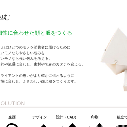
包む
個性に合わせた顔と服をつくる
例えばひとつのモノを消費者に届けるために
軽いモノならやさしい包みを
重いモノなら強い包みを考える。
目的や流通に合わせ、素材や包みのカタチを変える。
クライアントの思いがより確かに伝わるように
個性に合わせ、ふさわしい顔と服をつくります。
SOLUTION
企画
デザイン
設計（CAD）
印刷
組立