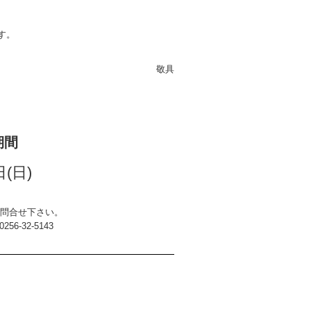
す。
敬具
期間
日(日)
問合せ下さい。
6-32-5143